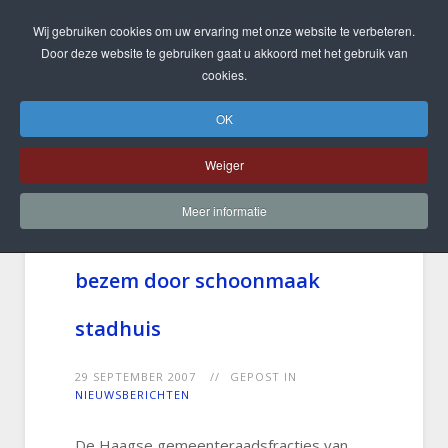
Wij gebruiken cookies om uw ervaring met onze website te verbeteren.
Door deze website te gebruiken gaat u akkoord met het gebruik van
cookies.
OK
Weiger
Meer informatie
VVD en D66: college haalt
bezem door schoonmaak
stadhuis
29 SEPTEMBER 2007
GEPOST IN
NIEUWSBERICHTEN
De Haagse gemeenteraadsfracties van