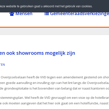
eze website te gebruiken gaat u akkoord met het gebruik van cookies.
Mensen
Gemeenteraadsverkiezinge
ten ook showrooms mogelijk zijn
TEN
e Overijsselselaan heeft de VVD tegen een amendement gestemd om show
n goede aanvulling en invulling zijn van het lint langs de Overijsselse
r de grondexploitatie is het bovendien van belang dat er naast kantoren oo
estemmingsplan. Wel heeft de VVD gevraagd om een visie op de hotelbran
 ook moeten aangeven dat het hier ook gaat om een hotelfunctie, naast 