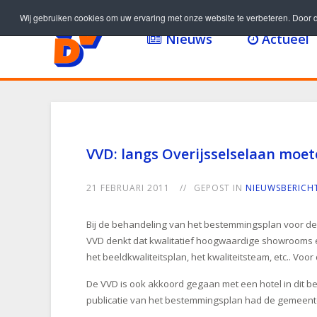
Wij gebruiken cookies om uw ervaring met onze website te verbeteren. Door d
Nieuws
Actueel
VVD: langs Overijsselselaan moe
21 FEBRUARI 2011
GEPOST IN
NIEUWSBERICH
Bij de behandeling van het bestemmingsplan voor d
VVD denkt dat kwalitatief hoogwaardige showrooms ee
het beeldkwaliteitsplan, het kwaliteitsteam, etc.. Voo
De VVD is ook akkoord gegaan met een hotel in dit b
publicatie van het bestemmingsplan had de gemeente