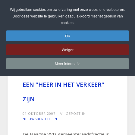
Wij gebruiken cookies om uw ervaring met onze website te verbeteren.
Door deze website te gebruiken gaat u akkoord met het gebruik van
cookies.
OK
Weiger
Meer informatie
VVD: OOK EEN AGENT MOET
EEN "HEER IN HET VERKEER"
ZIJN
01 OKTOBER 2007
GEPOST IN
NIEUWSBERICHTEN
De Haagse VVD-gemeenteraadsfractie is