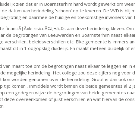
t duidelijk zien dat er in Boarnsterhim hard wordt gewerkt om weer
 datum van herindeling 'schoon' op te leveren. De VVD is blij m
 begroting en daarmee de huidige en toekomstige inwoners van
e financiÃƒÂ«le risicoÃ¢â‚¬â„¢s aan deze herindeling kleven. Om
ar de begrotingen van Leeuwarden en Boarnsterhim naast elkaa
e verschillen, beleidsverschillen etc. Elke gemeente is immers
aakt dit in 1 oogopslag duidelijk. En maakt meteen duidelijk of er
d van maart toe om de begrotingen naast elkaar te leggen en in 
 de mogelijke herindeling. Het college zou deze cijfers nog voor
it kon worden genomen over de herindeling. Groot is dan ook onze
p tijd komen . Inmiddels wordt binnen de beide gemeentes al 2 
n op een gedegen wijze de begrotingen van beide gemeentes naast
 deze overeenkomen of juist verschillen en wat hiervan de cons
en.