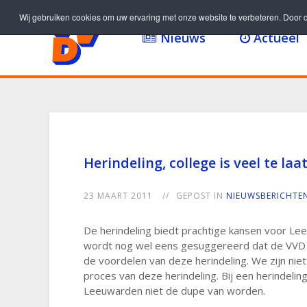
Wij gebruiken cookies om uw ervaring met onze website te verbeteren. Door d
Nieuws
Actueel
Herindeling, college is veel te la
23 MAART 2011
GEPOST IN
NIEUWSBERICHTE
De herindeling biedt prachtige kansen voor L
wordt nog wel eens gesuggereerd dat de VVD fract
de voordelen van deze herindeling. We zijn niet 
proces van deze herindeling. Bij een herindel
Leeuwarden niet de dupe van worden.