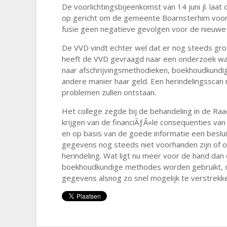
De voorlichtingsbijeenkomst van 14 juni jl. laa
op gericht om de gemeente Boarnsterhim voor de
fusie geen negatieve gevolgen voor de nieuwe
De VVD vindt echter wel dat er nog steeds grot
heeft de VVD gevraagd naar een onderzoek wa
naar afschrijvingsmethodieken, boekhoudkundig
andere manier haar geld. Een herindelingsscan m
problemen zullen ontstaan.
Het college zegde bij de behandeling in de Raa
krijgen van de financiÃƒÂ«le consequenties van
en op basis van de goede informatie een beslu
gegevens nog steeds niet voorhanden zijn of o
herindeling. Wat ligt nu meer voor de hand da
boekhoudkundige methodes worden gebruikt, of
gegevens alsnog zo snel mogelijk te verstrekk