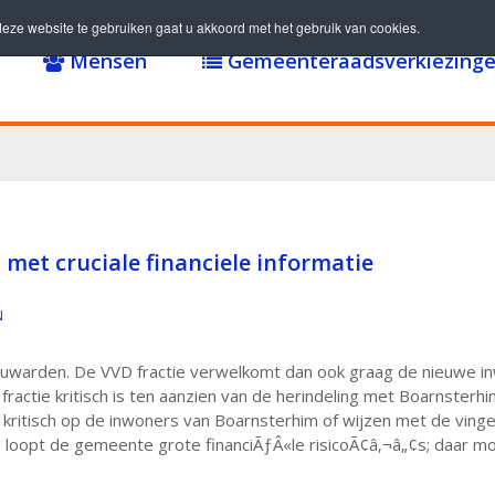
eze website te gebruiken gaat u akkoord met het gebruik van cookies.
Mensen
Gemeenteraadsverkiezinge
at met cruciale financiele informatie
N
eeuwarden. De VVD fractie verwelkomt dan ook graag de nieuwe 
ie kritisch is ten aanzien van de herindeling met Boarnsterhim. La
kritisch op de inwoners van Boarnsterhim of wijzen met de vinger, 
ing loopt de gemeente grote financiÃƒÂ«le risicoÃ¢â‚¬â„¢s; daar