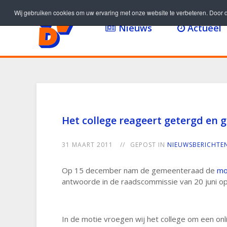
Wij gebruiken cookies om uw ervaring met onze website te verbeteren. Door d
Nieuws
Actueel
Het college reageert getergd en
31 MAART 2011
GEPOST IN
NIEUWSBERICHTE
Op 15 december nam de gemeenteraad de
mo
antwoorde in de raadscommissie van 20 juni o
In de motie vroegen wij het college om een onl