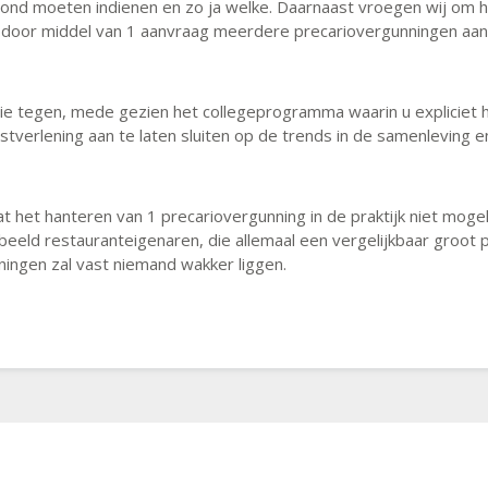
nd moeten indienen en zo ja welke. Daarnaast vroegen wij om h
m door middel van 1 aanvraag meerdere precariovergunningen aan
tie tegen, mede gezien het collegeprogramma waarin u expliciet
enstverlening aan te laten sluiten op de trends in de samenlevin
t het hanteren van 1 precariovergunning in de praktijk niet moge
orbeeld restauranteigenaren, die allemaal een vergelijkbaar groo
ningen zal vast niemand wakker liggen.