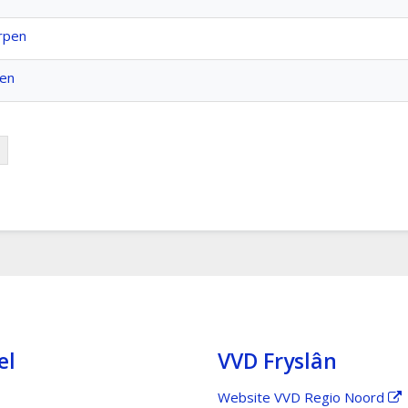
orpen
den
el
VVD Fryslân
Website VVD Regio Noord