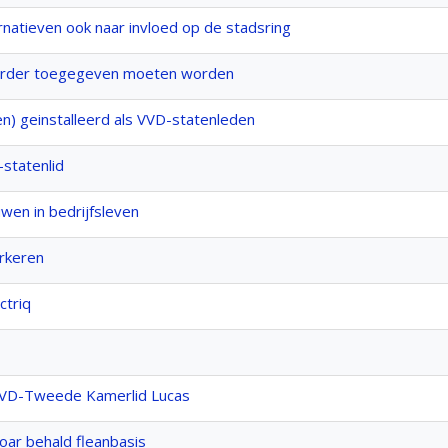
ernatieven ook naar invloed op de stadsring
 eerder toegegeven moeten worden
n) geinstalleerd als VVD-statenleden
statenlid
wen in bedrijfsleven
arkeren
ctriq
 VVD-Tweede Kamerlid Lucas
oar behald fleanbasis