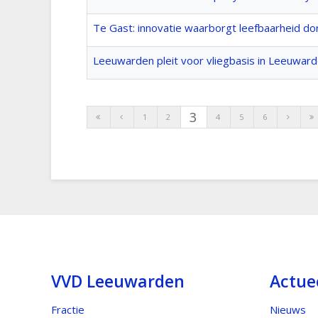
Te Gast: innovatie waarborgt leefbaarheid d
Leeuwarden pleit voor vliegbasis in Leeuwar
3
1
2
4
5
6
VVD Leeuwarden
Actue
Fractie
Nieuws