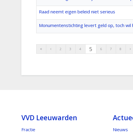
Raad neemt eigen beleid niet serieus
Monumentenstichting levert geld op, toch wil h
5
2
3
4
6
7
8
VVD Leeuwarden
Actue
Fractie
Nieuws