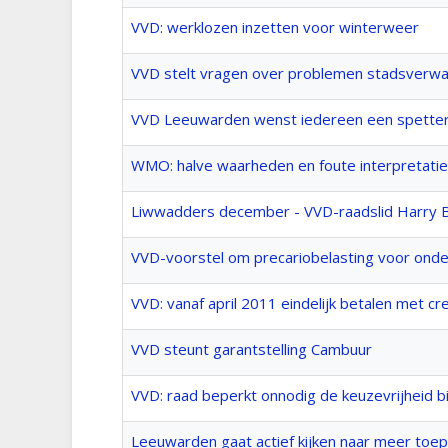
VVD: werklozen inzetten voor winterweer
VVD stelt vragen over problemen stadsverwa
VVD Leeuwarden wenst iedereen een spettere
WMO: halve waarheden en foute interpretati
Liwwadders december - VVD-raadslid Harry Beve
VVD-voorstel om precariobelasting voor on
VVD: vanaf april 2011 eindelijk betalen met c
VVD steunt garantstelling Cambuur
VVD: raad beperkt onnodig de keuzevrijheid 
Leeuwarden gaat actief kijken naar meer toep